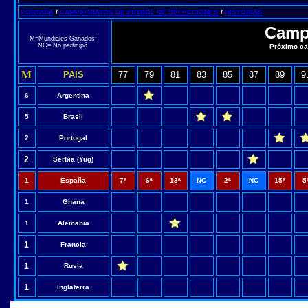
PORTADA
/
CAMPEONATOS DE FÚTBOL DE SELECCIONES
/
HISTORIAS
Camp
M=Mundiales Ganados;
NC= No participó
Próximo ca
M
PAIS
77
79
81
83
85
87
89
9
6
Argentina
5
Brasil
2
Portugal
2
Serbia (Yug)
1
España
7ª
6ª
13ª
NC
2ª
NC
15ª
5
1
Ghana
1
Alemania
1
Francia
1
Rusia
1
Inglaterra