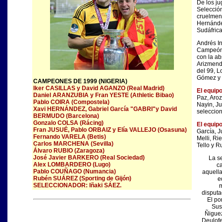
De los ju
Selección
cruelment
Hernánde
Sudáfric
Andrés In
Campeón 
con la ab
Arizmendi
del 99, L
Gómez y L
CAMPEONES DE 1999 (NIGERIA)
Iker CASILLAS y David AGANZO (Real Madrid)
El equip
Daniel ARANZUBIA y Fran YESTE (Athletic Bibao)
Paz, Aroz
Pablo COIRA (Compostela)
Nayin, Ju
Xavi HERNÁNDEZ, Gabriel García "GABRI"y David
seleccio
BERMUDO (Barcelona)
Gonzalo COLSA (Rácing)
El equip
Fran JUSUÉ, Pablo ORBAIZ y Elía VALLEJO (Osasuna)
García, J
Fernando VARELA (Betis)
Melli, Ri
Carlos MARCHENA (Sevilla)
Tello y R
Álvaro RUBIO (Zaragoza)
José Javier BARKERO (Real Sociedad)
La s
Alex LOMBARDERO (Lugo)
c
Pablo COUÑAGO (Numancia)
aquella
Rubén SUÁREZ (Sporting de Gijón)
e
SELECCIONADOR: Iñaki SÁEZ.
m
disputa
El po
Sus
Ñiguez
Deulofe