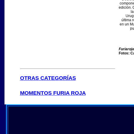
componen
edición.
la
Urugu
última 
en un Mu
pu
Furiaroj
Fotos: Ca
OTRAS CATEGORÍAS
MOMENTOS FURIA ROJA